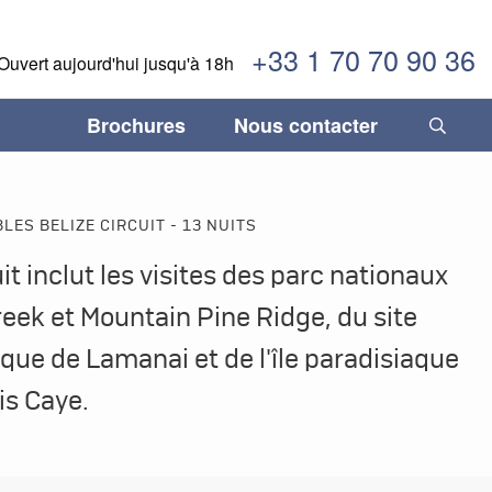
+33 1 70 70 90 36
Ouvert aujourd'hui jusqu'à 18h
Brochures
Nous contacter
INFORMATIONS IMPORTANTES
temala
temala
Fléxibilité, sécurité & confiance
Séjours gastronomiques
Paraguay
Paraguay
ES BELIZE CIRCUIT - 13 NUITS
ane
ane
Comment réserver son voyage
Tourisme durable
Pérou
Pérou
it inclut les visites des parc nationaux
duras
duras
Termes & Conditions
Trains légendaires
Salvador
Salvador
eek et Mountain Pine Ridge, du site
caraïbes
caraïbes
Vacances en famille
Uruguay
Uruguay
que de Lamanai et de l'île paradisiaque
ique
ique
Voyages de luxe
Venezuela
Venezuela
is Caye.
aragua
aragua
ama
ama