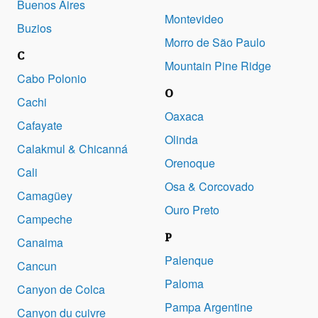
Buenos Aires
Montevideo
Buzios
Morro de São Paulo
C
Mountain Pine Ridge
Cabo Polonio
O
Cachi
Oaxaca
Cafayate
Olinda
Calakmul & Chicanná
Orenoque
Cali
Osa & Corcovado
Camagüey
Ouro Preto
Campeche
P
Canaima
Palenque
Cancun
Paloma
Canyon de Colca
Pampa Argentine
Canyon du cuivre