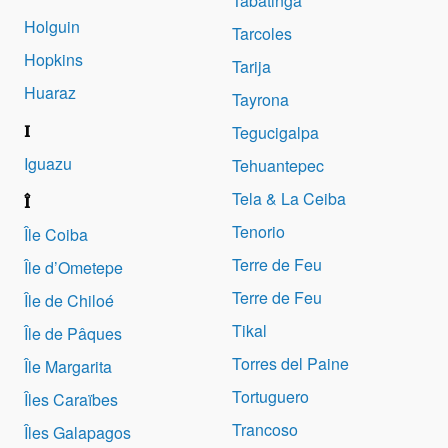
Tabatinga
Holguin
Tarcoles
Hopkins
Tarija
Huaraz
Tayrona
I
Tegucigalpa
Iguazu
Tehuantepec
Tela & La Ceiba
Î
Tenorio
Île Coiba
Terre de Feu
Île d’Ometepe
Terre de Feu
Île de Chiloé
Tikal
Île de Pâques
Torres del Paine
Île Margarita
Tortuguero
Îles Caraïbes
Trancoso
Îles Galapagos