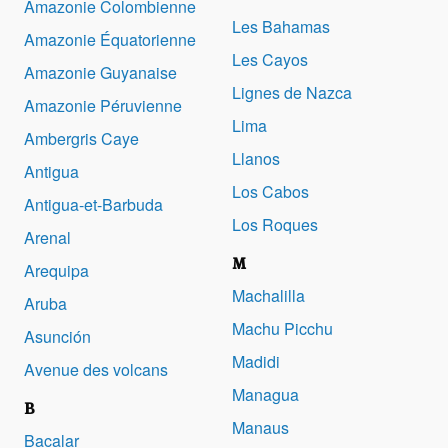
Amazonie Colombienne
Les Bahamas
Amazonie Équatorienne
Les Cayos
Amazonie Guyanaise
Lignes de Nazca
Amazonie Péruvienne
Lima
Ambergris Caye
Llanos
Antigua
Los Cabos
Antigua-et-Barbuda
Los Roques
Arenal
M
Arequipa
Machalilla
Aruba
Machu Picchu
Asunción
Madidi
Avenue des volcans
Managua
B
Manaus
Bacalar