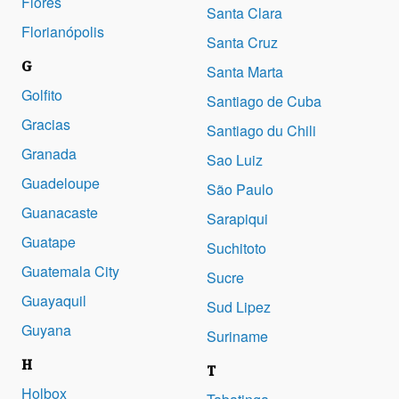
Flores
Santa Clara
Florianópolis
Santa Cruz
G
Santa Marta
Golfito
Santiago de Cuba
Gracias
Santiago du Chili
Granada
Sao Luiz
Guadeloupe
São Paulo
Guanacaste
Sarapiqui
Guatape
Suchitoto
Guatemala City
Sucre
Guayaquil
Sud Lipez
Guyana
Suriname
H
T
Holbox