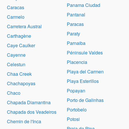
Panama Ciudad
Caracas
Pantanal
Carmelo
Paracas
Carretera Austral
Paraty
Carthagène
Parnaiba
Caye Caulker
Péninsule Valdes
Cayenne
Placencia
Celestun
Playa del Carmen
Chaa Creek
Playa Esterillos
Chachapoyas
Popayan
Chaco
Porto de Galinhas
Chapada Diamantina
Portobelo
Chapada dos Veadeiros
Potosi
Chemin de l'Inca
Praia da Pipa