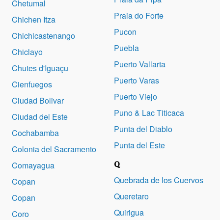
Chetumal
Praia do Forte
Chichen Itza
Pucon
Chichicastenango
Puebla
Chiclayo
Puerto Vallarta
Chutes d'Iguaçu
Puerto Varas
Cienfuegos
Puerto Viejo
Ciudad Bolivar
Puno & Lac Titicaca
Ciudad del Este
Punta del Diablo
Cochabamba
Punta del Este
Colonia del Sacramento
Q
Comayagua
Quebrada de los Cuervos
Copan
Queretaro
Copan
Quirigua
Coro