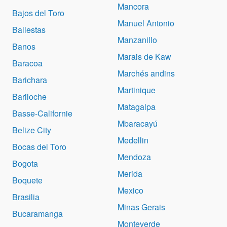
Mancora
Bajos del Toro
Manuel Antonio
Ballestas
Manzanillo
Banos
Marais de Kaw
Baracoa
Marchés andins
Barichara
Martinique
Bariloche
Matagalpa
Basse-Californie
Mbaracayú
Belize City
Medellin
Bocas del Toro
Mendoza
Bogota
Merida
Boquete
Mexico
Brasilia
Minas Gerais
Bucaramanga
Monteverde