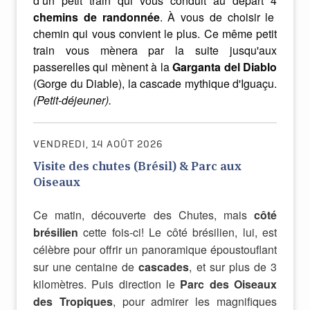
d
’
un
petit
train
qui
vous
conduit
au
départ
4
chemins
de
randonnée
.
À
vous
de
choisir
le
chemin
qui
vous
convient
le
plus
. Ce même petit
train vous mènera par la suite jusqu'aux
passerelles qui mènent à la
Garganta del Diablo
(Gorge du Diable), la cascade mythique d'Iguaçu.
(Petit-déjeuner).
VENDREDI, 14 AOÛT 2026
Visite des chutes (Brésil) & Parc aux
Oiseaux
Ce matin, découverte des Chutes, mais
côté
brésilien
cette fois-ci! Le côté brésilien, lui, est
célèbre pour offrir un panoramique époustouflant
sur une centaine de
cascades
, et sur plus de 3
kilomètres. Puis direction le
Parc des Oiseaux
des Tropiques
, pour admirer les magnifiques