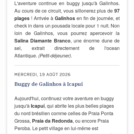
L'aventure continue en buggy jusqu'à Galinhos.
Au cours de ce circuit, vous sillonerez plus de
97
plages
! Arriv
é
e à
Galinhos
en fin de journ
é
e, et
c
heck in dans un pousada locale pour 1 nuit. Non
loin de Galinhos, vous pourrez apercevoir la
Salina Diamante Branco
, une énorme dune de
sel, extrait directement de l'ocean
Atlantique.
(Petit-déjeuner).
MERCREDI, 19 AOÛT 2026
Buggy de Galinhos à Icapuí
Aujourd'hui, continuez votre aventure en buggy
jusqu'à
Icapuí
, qui abrite les plus belles plages
du nord brésilien comme celles de Praia Ponta
Grossa,
Praia da Redonda
, ou encore Praia
Peroba. Le petit village en lui-même est