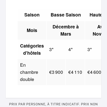
Saison
Basse Saison
Haute s
Décembre à
Avril
Mois
Mars
Novem
Catégories
3*
4*
3*
d'hôtels
En
chambre
€3 900
€4 110
€4 600
double
PRIX PAR PERSONNE, À TITRE INDICATIF. PRIX NON