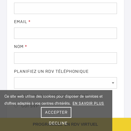
EMAIL
*
NOM
*
PLANIFIEZ UN RDV TÉLÉPHONIQUE
Ce site web utilise des cookies pour disposer de services et
SOUSCRIRE À NOTRE NEWSLETTER
d'offres adaptés à vos centres d'intérêts.
EN SAVOIR PLUS
OUI SVP
ACCEPTER
DECLINE
PROGRAMMEZ UN RDV VIRTUEL