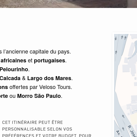
 l’ancienne capitale du pays.
s
et
.
africaines
portugaises
.
Pelourinho
&
.
Calcada
Largo dos Mares
offertes par Veloso Tours.
ons
ou
.
orte
Morro São Paulo
CET ITINÉRAIRE PEUT ÊTRE
PERSONNALISABLE SELON VOS
PRÉFÉRENCES ET VOTRE BUDGET. POUR