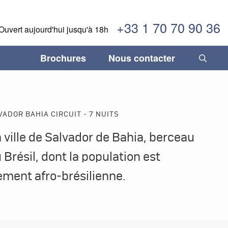
+33 1 70 70 90 36
Ouvert aujourd'hui jusqu'à 18h
Brochures
Nous contacter
INFORMATIONS IMPORTANTES
temala
temala
Fléxibilité, sécurité & confiance
Séjours gastronomiques
Paraguay
Paraguay
ADOR BAHIA CIRCUIT - 7 NUITS
ane
ane
Comment réserver son voyage
Tourisme durable
Pérou
Pérou
a ville de Salvador de Bahia, berceau
duras
duras
Termes & Conditions
Trains légendaires
Salvador
Salvador
 Brésil, dont la population est
caraïbes
caraïbes
Vacances en famille
Uruguay
Uruguay
ement afro-brésilienne.
ique
ique
Voyages de luxe
Venezuela
Venezuela
aragua
aragua
ama
ama