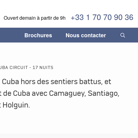
+33 1 70 70 90 36
Ouvert demain à partir de 9h
Brochures
Nous contacter
INFORMATIONS IMPORTANTES
temala
temala
Fléxibilité, sécurité & confiance
Séjours gastronomiques
Paraguay
Paraguay
BA CIRCUIT - 17 NUITS
ane
ane
Comment réserver son voyage
Tourisme durable
Pérou
Pérou
Cuba hors des sentiers battus, et
duras
duras
Termes & Conditions
Trains légendaires
Salvador
Salvador
est de Cuba avec Camaguey, Santiago,
caraïbes
caraïbes
Vacances en famille
Uruguay
Uruguay
 Holguin.
ique
ique
Voyages de luxe
Venezuela
Venezuela
aragua
aragua
ama
ama