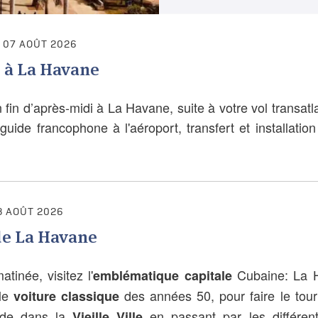
 07 AOÛT 2026
e à La Havane
 fin d’après-midi à La Havane, suite à votre vol transatl
guide francophone à l'aéroport, transfert et installatio
8 AOÛT 2026
de La Havane
tinée, visitez l'
Cubaine: La H
emblématique capitale
lle
des années 50, pour faire le tou
voiture classique
ade dans la
en passant par les différente
Vieille Ville