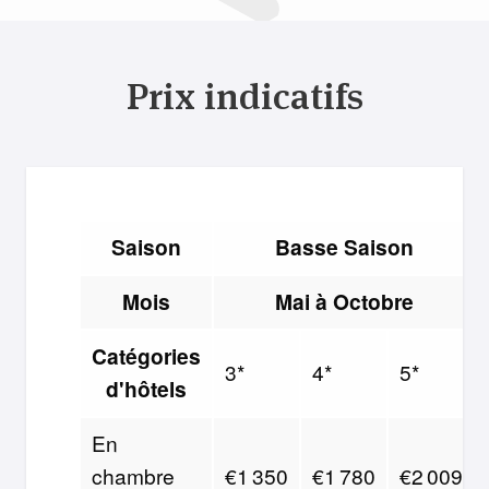
Prix indicatifs
Saison
Basse Saison
Mois
Mai à Octobre
Catégories
3*
4*
5*
d'hôtels
En
chambre
€1 350
€1 780
€2 009