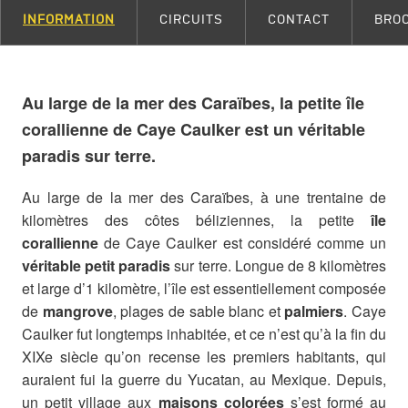
INFORMATION
CIRCUITS
CONTACT
BRO
Au large de la mer des Caraïbes, la petite île
corallienne de Caye Caulker est un véritable
paradis sur terre.
Au large de la mer des Caraïbes, à une trentaine de
kilomètres des côtes béliziennes, la petite
île
corallienne
de Caye Caulker est considéré comme un
véritable petit paradis
sur terre. Longue de 8 kilomètres
et large d’1 kilomètre, l’île est essentiellement composée
de
mangrove
, plages de sable blanc et
palmiers
. Caye
Caulker fut longtemps inhabitée, et ce n’est qu’à la fin du
XIXe siècle qu’on recense les premiers habitants, qui
auraient fui la guerre du Yucatan, au Mexique. Depuis,
un petit village aux
maisons colorées
s’est formé au