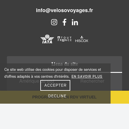
info@velosovoyages.fr
Liens du site
Ce site web utilise des cookies pour disposer de services et
d'offres adaptés à vos centres d'intérêts.
EN SAVOIR PLUS
Amérique du sud
Rechercher
ACCEPTER
Amérique centrale
Qui sommes nous?
DECLINE
PROGRAMMEZ UN RDV VIRTUEL
Caraïbes
Recrutement
Voyage sur-mesure
Plan du site
Notre Blog
Conseils aux voyageurs