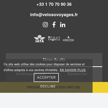
+33 1 70 70 90 36
info@velosovoyages.fr
Liens du site
Ce site web utilise des cookies pour disposer de services et
d'offres adaptés à vos centres d'intérêts.
EN SAVOIR PLUS
Amérique du sud
Rechercher
ACCEPTER
Amérique centrale
Qui sommes nous?
DECLINE
PROGRAMMEZ UN RDV VIRTUEL
Caraïbes
Recrutement
Voyage sur-mesure
Plan du site