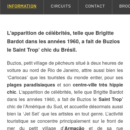
INFORMATION
CIRCUITS
CONTACT
BRO
L'apparition de célébrités, telle que Brigitte
Bardot dans les années 1960, a fait de Buzios
le Saint Trop’ chic du Brésil.
Buzios, petit village de pêcheurs situé à deux heures de
voiture au nord de Rio de Janeiro, attire aussi bien les
‘Cariocas’ que les touristes du monde entier, pour ses
plages paradisiaques
et son
centre-ville très hippie
chic
. L'apparition de célébrités, telle que Brigitte Bardot
dans les années 1960, a fait de Buzios le
Saint Trop’
chic de l’Amérique du Sud, et accueille désormais aussi
bien la ‘Jet Set’ que les artistes en tout genre. L’activité
touristique se concentre principalement sur le front de
mer du petit village d’
Armação
et de sa rue