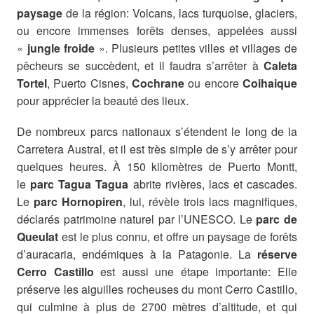
paysage
de la région: Volcans, lacs turquoise, glaciers,
ou encore immenses forêts denses, appelées aussi
«
jungle froide
». Plusieurs petites villes et villages de
pêcheurs se succèdent, et il faudra s’arrêter à
Caleta
Tortel
, Puerto Cisnes,
Cochrane
ou encore
Coihaique
pour apprécier la beauté des lieux.
De nombreux parcs nationaux s’étendent le long de la
Carretera Austral, et il est très simple de s’y arrêter pour
quelques heures. À 150 kilomètres de Puerto Montt,
le
parc Tagua Tagua
abrite rivières, lacs et cascades.
Le
parc Hornopiren
, lui, révèle trois lacs magnifiques,
déclarés patrimoine naturel par l’UNESCO. Le
parc de
Queulat
est le plus connu, et offre un paysage de forêts
d’auracaria, endémiques à la Patagonie. La
réserve
Cerro Castillo
est aussi une étape importante: Elle
préserve les aiguilles rocheuses du mont Cerro Castillo,
qui culmine à plus de 2700 mètres d’altitude, et qui