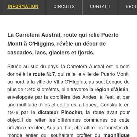
INFORMATION
CIRCUITS
CONTACT
BRO
La Carretera Austral, route qui relie Puerto
Montt à O'Higgins, révèle un décor de
cascades, lacs, glaciers et fjords.
Située au sud du pays, la Carretera Austral est le nom
donné à la
route №7
, qui relie la ville de Puerto Montt,
au nord, à la ville de Villa O'Higgins, au sud. Longue de
plus de 1240 kilomètres, elle traverse
la région d'Aisén
,
enveloppée par la cordillère des Andes, à l’est, et par
une multitude d'îles et de fjords, à l’ouest. Construite en
1976 par le
dictateur Pinochet
, la route avait pour
objectif de relier les différentes communes de cette
province reculée. Aujourd’hui, elle attire les touristes du
monde entier qui souhaitent profiter du
magnifique