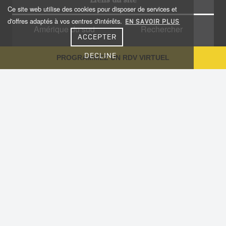
Ce site web utilise des cookies pour disposer de services et
d'offres adaptés à vos centres d'intérêts.
EN SAVOIR PLUS
Amérique du sud
Rechercher
ACCEPTER
Amérique centrale
Qui sommes nous?
DECLINE
PROGRAMMEZ UN RDV VIRTUEL
Caraïbes
Recrutement
Voyage sur-mesure
Plan du site
Notre Blog
Conseils aux voyageurs
Informations utiles
Vaccinations
Nous contacter
Cookies