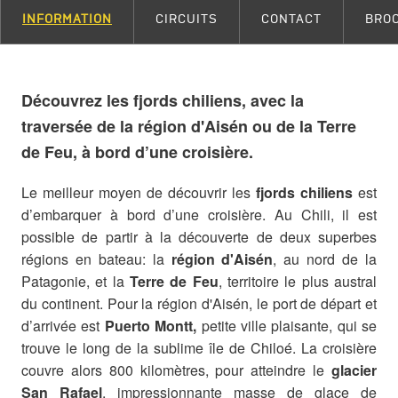
INFORMATION
CIRCUITS
CONTACT
BRO
Découvrez les fjords chiliens, avec la
traversée de la région d'Aisén ou de la Terre
de Feu, à bord d’une croisière.
Le meilleur moyen de découvrir les
fjords chiliens
est
d’embarquer à bord d’une croisière. Au Chili, il est
possible de partir à la découverte de deux superbes
régions en bateau: la
région d'Aisén
, au nord de la
Patagonie, et la
Terre de Feu
, territoire le plus austral
du continent. Pour la région d'Aisén, le port de départ et
d’arrivée est
Puerto Montt,
petite ville plaisante, qui se
trouve le long de la sublime île de Chiloé. La croisière
couvre alors 800 kilomètres, pour atteindre le
glacier
San Rafael
, impressionnante masse de glace de