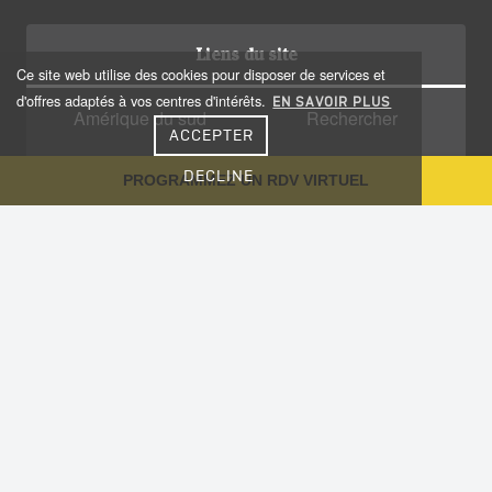
Liens du site
Ce site web utilise des cookies pour disposer de services et
d'offres adaptés à vos centres d'intérêts.
EN SAVOIR PLUS
Amérique du sud
Rechercher
ACCEPTER
Amérique centrale
Qui sommes nous?
DECLINE
PROGRAMMEZ UN RDV VIRTUEL
Caraïbes
Recrutement
Voyage sur-mesure
Plan du site
Notre Blog
Conseils aux voyageurs
Informations utiles
Vaccinations
Nous contacter