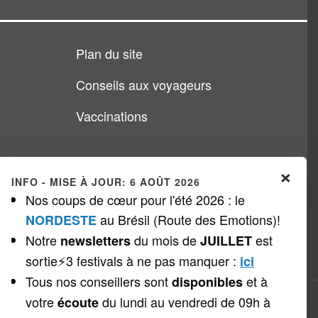
Plan du site
Conseils aux voyageurs
Vaccinations
×
INFO - MISE À JOUR: 6 AOÛT 2026
Nos coups de cœur pour l'été 2026 : le
au Brésil (Route des Emotions)!
NORDESTE
Notre
du mois de
est
newsletters
JUILLET
sortie⚡3 festivals à ne pas manquer
:
ici
Tous nos conseillers sont
et à
disponibles
votre
du lundi au vendredi de 09h à
écoute
Copyright © 1999 - 2026
Veloso Voyages