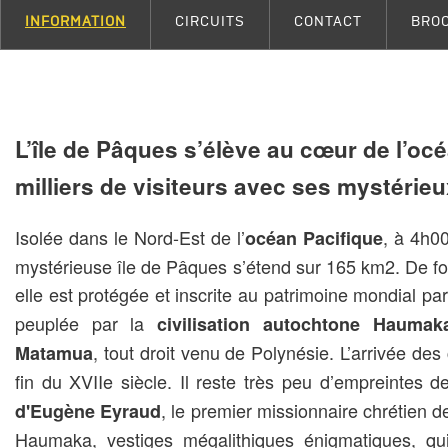
INFORMATION
CIRCUITS
CONTACT
BRO
L’île de Pâques s’élève au cœur de l’océ
milliers de visiteurs avec ses mystérie
Isolée dans le Nord-Est de l’
, à 4h00
océan Pacifique
mystérieuse île de Pâques s’étend sur 165 km2. De for
elle est protégée et inscrite au patrimoine mondial par 
peuplée par la
civilisation autochtone Haumak
, tout droit venu de Polynésie. L’arrivée des
Matamua
fin du XVIIe siècle. Il reste très peu d’empreintes d
, le premier missionnaire chrétien de 
d'Eugène Eyraud
Haumaka, vestiges mégalithiques énigmatiques, qui 