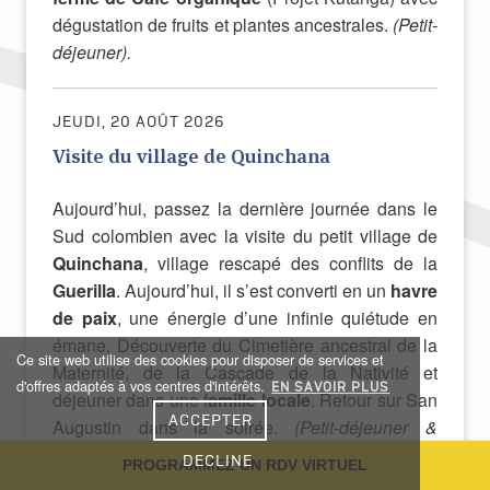
dégustation de fruits et plantes ancestrales.
(Petit-
déjeuner).
JEUDI, 20 AOÛT 2026
Visite du village de Quinchana
Aujourd’hui, passez la dernière journée dans le
Sud colombien avec la visite du petit village de
Quinchana
, village rescapé des conflits de la
Guerilla
. Aujourd’hui, il s’est converti en un
havre
de paix
, une énergie d’une infinie quiétude en
émane. Découverte du Cimetière ancestral de la
Ce site web utilise des cookies pour disposer de services et
Maternité, de la Cascade de la Nativité et
d'offres adaptés à vos centres d'intérêts.
EN SAVOIR PLUS
déjeuner dans une f
amille locale
. Retour sur San
ACCEPTER
Augustin dans la soirée.
(Petit-déjeuner &
Déjeuner).
DECLINE
PROGRAMMEZ UN RDV VIRTUEL