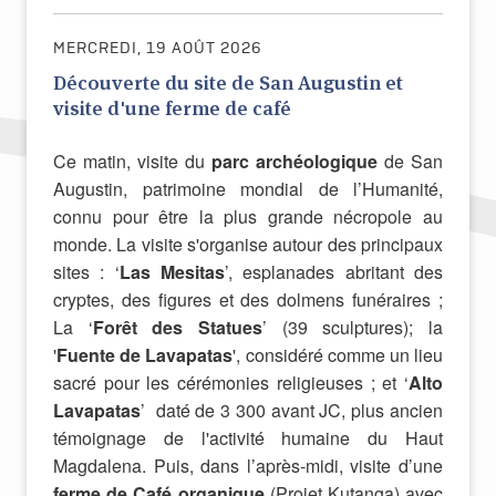
MERCREDI, 19 AOÛT 2026
Découverte du site de San Augustin et
visite d'une ferme de café
Ce matin, visite du
parc archéologique
de San
Augustin, patrimoine mondial de l’Humanité,
connu pour être la plus grande nécropole au
monde. La visite s'organise autour des principaux
sites : ‘
Las Mesitas
’, esplanades abritant des
cryptes, des figures et des dolmens funéraires ;
La ‘
Forêt des Statues
’ (39 sculptures); la
'
Fuente de Lavapatas
', considéré comme un lieu
sacré pour les cérémonies religieuses ; et ‘
Alto
Lavapatas
’ daté de 3 300 avant JC, plus ancien
témoignage de l'activité humaine du Haut
Magdalena. Puis, dans l’après-midi, visite d’une
ferme de Café organique
(Projet Kutanga) avec