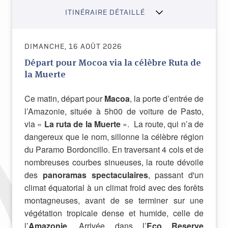
ITINÉRAIRE DÉTAILLÉ
DIMANCHE, 16 AOÛT 2026
Départ pour Mocoa via la célèbre Ruta de
la Muerte
Ce matin, départ pour
Macoa
, la porte d’entrée de
l’Amazonie, située à 5h00 de voiture de Pasto,
via «
La ruta de la Muerte
». La route, qui n’a de
dangereux que le nom, sillonne la célèbre région
du Paramo Bordoncillo. En traversant 4 cols et de
nombreuses courbes sinueuses, la route dévoile
des
panoramas spectaculaires
, passant d'un
climat équatorial à un climat froid avec des forêts
montagneuses, avant de se terminer sur une
végétation tropicale dense et humide, celle de
l’
Amazonie
.
Arrivée dans l’
Eco Reserve