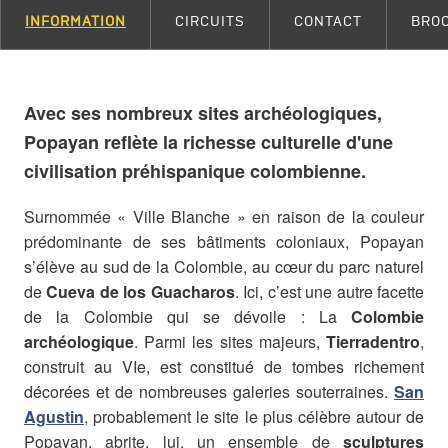
INFORMATION
CIRCUITS
CONTACT
BRO
Avec ses nombreux sites archéologiques,
Popayan reflète la richesse culturelle d'une
civilisation préhispanique colombienne.
Surnommée « Ville Blanche » en raison de la couleur
prédominante de ses bâtiments coloniaux, Popayan
s’élève au sud de la Colombie, au cœur du parc naturel
de
Cueva de los Guacharos
. Ici, c’est une autre facette
de la Colombie qui se dévoile : La
Colombie
archéologique
.
Parmi les sites majeurs,
Tierradentro
,
construit au VIe, est constitué de tombes richement
décorées et de nombreuses galeries souterraines.
San
Agustin
, probablement le site le plus célèbre autour de
Popayan, abrite, lui, un ensemble de
sculptures