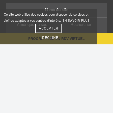
Liens du site
Ce site web utilise des cookies pour disposer de services et
d'offres adaptés à vos centres d'intérêts.
EN SAVOIR PLUS
Amérique du sud
Rechercher
ACCEPTER
Amérique centrale
Qui sommes nous?
DECLINE
PROGRAMMEZ UN RDV VIRTUEL
Caraïbes
Recrutement
Voyage sur-mesure
Plan du site
Notre Blog
Conseils aux voyageurs
Informations utiles
Vaccinations
Nous contacter
Cookies