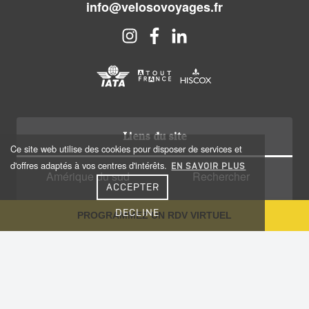
info@velosovoyages.fr
Liens du site
Ce site web utilise des cookies pour disposer de services et
d'offres adaptés à vos centres d'intérêts.
EN SAVOIR PLUS
Amérique du sud
Rechercher
ACCEPTER
Amérique centrale
Qui sommes nous?
DECLINE
PROGRAMMEZ UN RDV VIRTUEL
Caraïbes
Recrutement
Voyage sur-mesure
Plan du site
Notre Blog
Conseils aux voyageurs