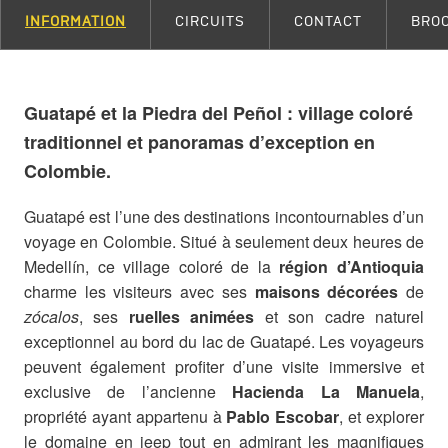
INFORMATION
CIRCUITS
CONTACT
BRO
Guatapé et la Piedra del Peñol : village coloré
traditionnel et panoramas d’exception en
Colombie.
Guatapé est l’une des destinations incontournables d’un
voyage en Colombie. Situé à seulement deux heures de
Medellín, ce village coloré de la
région d’Antioquia
charme les visiteurs avec ses
maisons décorées
de
zócalos
, ses
ruelles animées
et son cadre naturel
exceptionnel au bord du lac de Guatapé. Les voyageurs
peuvent également profiter d’une visite immersive et
exclusive de l’ancienne
Hacienda La Manuela
,
propriété ayant appartenu à
Pablo Escobar
, et explorer
le domaine en jeep tout en admirant les magnifiques