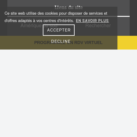
Liens du site
Ce site web utilise des cookies pour disposer de services et
d'offres adaptés à vos centres d'intérêts.
EN SAVOIR PLUS
Amérique du sud
Rechercher
ACCEPTER
Amérique centrale
Qui sommes nous?
DECLINE
PROGRAMMEZ UN RDV VIRTUEL
Caraïbes
Recrutement
Voyage sur-mesure
Plan du site
Notre Blog
Conseils aux voyageurs
Informations utiles
Vaccinations
Nous contacter
Cookies