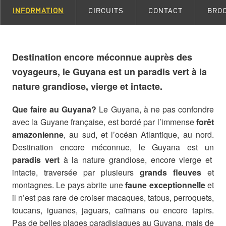
INFORMATION
CIRCUITS
CONTACT
BRO
Destination encore méconnue auprès des
voyageurs, le Guyana est un paradis vert à la
nature grandiose, vierge et intacte.
Que faire au Guyana?
Le Guyana, à ne pas confondre
avec la Guyane française, est bordé par l’immense
forêt
amazonienne
, au sud, et l’océan Atlantique, au nord.
Destination encore méconnue, le Guyana est un
paradis vert
à la nature grandiose, encore vierge et
intacte, traversée par plusieurs
grands fleuves
et
montagnes. Le pays abrite une
faune exceptionnelle
et
il n’est pas rare de croiser macaques, tatous, perroquets,
toucans, iguanes, jaguars, caïmans ou encore tapirs.
Pas de belles plages paradisiaques au Guyana, mais de