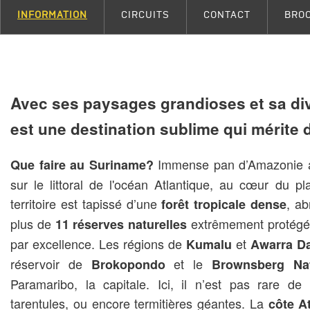
INFORMATION
CIRCUITS
CONTACT
BRO
Avec ses paysages grandioses et sa div
est une destination sublime qui mérite d’
Immense pan d’Amazonie ab
Que faire au Suriname?
sur le littoral de l'océan Atlantique, au cœur du
territoire est tapissé d’une
, ab
forêt tropicale dense
plus de
extrêmement protégées
11 réserves naturelles
par excellence. Les régions de
et
Kumalu
Awarra D
réservoir de
et le
Brokopondo
Brownsberg Nat
Paramaribo, la capitale. Ici, il n’est pas rare de
tarentules, ou encore termitières géantes. La
côte A