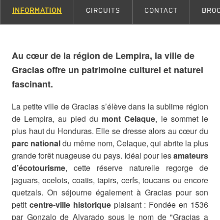
INFORMATION
CIRCUITS
CONTACT
BRO
Au cœur de la région de Lempira, la ville de
Gracias offre un patrimoine culturel et naturel
fascinant.
La petite ville de Gracias s’élève dans la sublime région
de Lempira, au pied du
mont Celaque
, le sommet le
plus haut du Honduras. Elle se dresse alors au cœur du
parc national
du même nom, Celaque, qui abrite la plus
grande forêt nuageuse du pays. Idéal pour les
amateurs
d’écotourisme
, cette réserve naturelle regorge de
jaguars, ocelots, coatis, tapirs, cerfs, toucans ou encore
quetzals. On séjourne également à Gracias pour son
petit
centre-ville historique
plaisant : Fondée en 1536
par Gonzalo de Alvarado sous le nom de "Gracias a