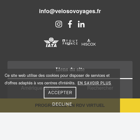
info@velosovoyages.fr
Liens du site
Ce site web utilise des cookies pour disposer de services et
d'offres adaptés à vos centres d'intérêts.
EN SAVOIR PLUS
Amérique du sud
Rechercher
ACCEPTER
Amérique centrale
Qui sommes nous?
DECLINE
PROGRAMMEZ UN RDV VIRTUEL
Caraïbes
Recrutement
Voyage sur-mesure
Plan du site
Notre Blog
Conseils aux voyageurs