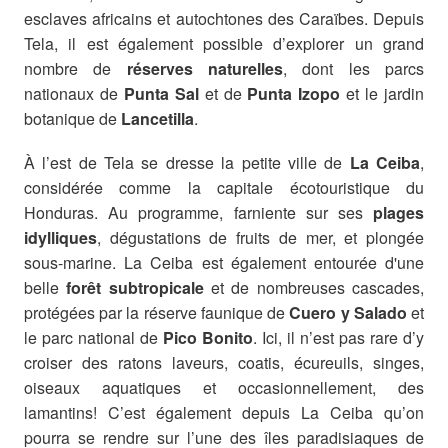
esclaves africains et autochtones des Caraïbes. Depuis
Tela, il est également possible d’explorer un grand
nombre de
réserves naturelles
, dont les parcs
nationaux de
Punta Sal
et de
Punta Izopo
et le jardin
botanique de
Lancetilla
.
À l’est de Tela se dresse la petite ville de
La Ceiba
,
considérée comme la capitale écotouristique du
Honduras. Au programme, farniente sur ses
plages
idylliques
, dégustations de fruits de mer, et plongée
sous-marine. La Ceiba est également entourée d'une
belle
forêt subtropicale
et de nombreuses cascades,
protégées par la réserve faunique de
Cuero y Salado
et
le parc national de
Pico Bonito
. Ici, il n’est pas rare d’y
croiser des ratons laveurs, coatis, écureuils, singes,
oiseaux aquatiques et occasionnellement, des
lamantins! C’est également depuis La Ceiba qu’on
pourra se rendre sur l’une des îles paradisiaques de