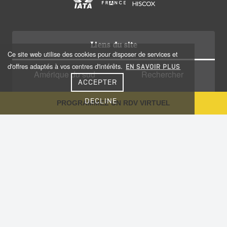
Liens du site
Ce site web utilise des cookies pour disposer de services et
d'offres adaptés à vos centres d'intérêts.
EN SAVOIR PLUS
Amérique du sud
Rechercher
ACCEPTER
Amérique centrale
Qui sommes nous?
DECLINE
PROGRAMMEZ UN RDV VIRTUEL
Caraïbes
Recrutement
Voyage sur-mesure
Plan du site
Notre Blog
Conseils aux voyageurs
Informations utiles
Vaccinations
Nous contacter