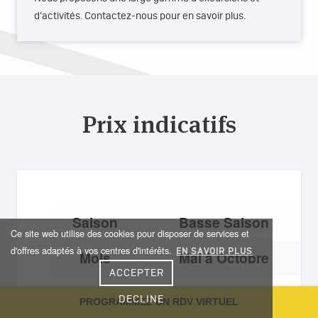
d’activités. Contactez-nous pour en savoir plus.
Prix indicatifs
Saison
Basse Saison
Ce site web utilise des cookies pour disposer de services et
d'offres adaptés à vos centres d'intérêts.
EN SAVOIR PLUS
Mois
Mai à Octobre
ACCEPTER
Catégories
3*
4*
5*
DECLINE
PROGRAMMEZ UN RDV VIRTUEL
d'hôtels