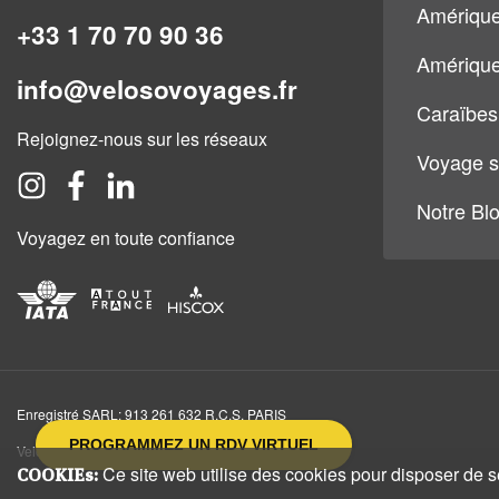
Amérique
+33 1 70 70 90 36
Amérique
info@velosovoyages.fr
Caraïbes
Rejoignez-nous sur les réseaux
Voyage s
Notre Bl
Voyagez en toute confiance
Enregistré SARL: 913 261 632 R.C.S. PARIS
PROGRAMMEZ UN RDV VIRTUEL
Veloso Voyages, 15 rue des Halles, 75001, Paris
Ce site web utilise des cookies pour disposer de ser
COOKIEs: