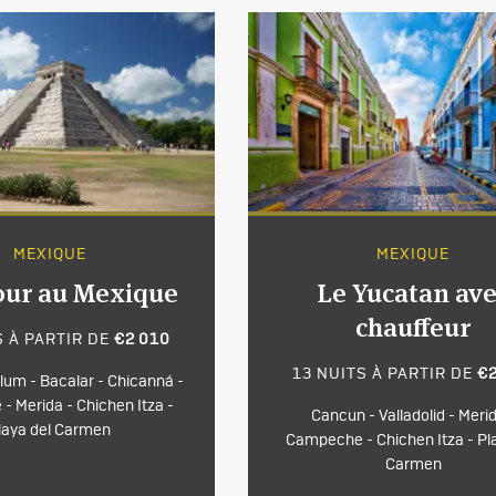
MEXIQUE
MEXIQUE
our au Mexique
Le Yucatan av
chauffeur
S À PARTIR DE
€2 010
13 NUITS À PARTIR DE
€
lum - Bacalar - Chicanná -
 Merida - Chichen Itza -
Cancun - Valladolid - Merid
laya del Carmen
Campeche - Chichen Itza - Pl
Carmen