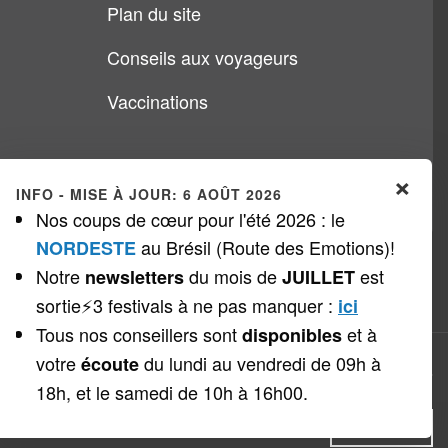
Plan du site
Conseils aux voyageurs
Vaccinations
×
INFO - MISE À JOUR: 6 AOÛT 2026
Nos coups de cœur pour l'été 2026 : le
au Brésil (Route des Emotions)!
NORDESTE
Notre
du mois de
est
newsletters
JUILLET
sortie⚡3 festivals à ne pas manquer
:
ici
Tous nos conseillers sont
et à
disponibles
votre
du lundi au vendredi de 09h à
écoute
Copyright © 1999 - 2026
Veloso Voyages
18h, et le samedi de 10h à 16h00.
Cookies
DECLINE
ACCEPTER
PLUS