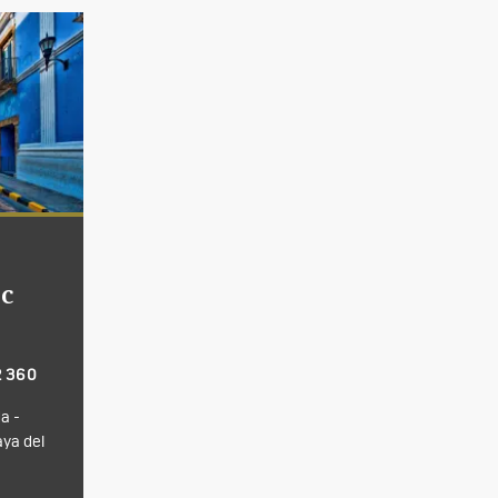
ec
2 360
a -
aya del