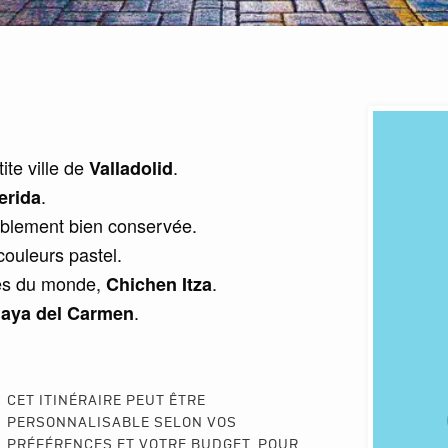
ite ville de
.
Valladolid
.
erida
ablement bien conservée.
 couleurs pastel.
les du monde,
.
Chichen Itza
.
laya del Carmen
CET ITINÉRAIRE PEUT ÊTRE
PERSONNALISABLE SELON VOS
PRÉFÉRENCES ET VOTRE BUDGET. POUR