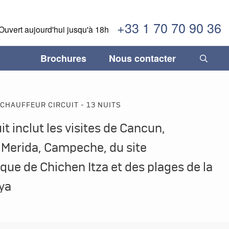
+33 1 70 70 90 36
Ouvert aujourd'hui jusqu'à 18h
Brochures
Nous contacter
INFORMATIONS IMPORTANTES
temala
temala
Fléxibilité, sécurité & confiance
Séjours gastronomiques
Paraguay
Paraguay
CHAUFFEUR CIRCUIT - 13 NUITS
ane
ane
Comment réserver son voyage
Tourisme durable
Pérou
Pérou
it inclut les visites de Cancun,
duras
duras
Termes & Conditions
Trains légendaires
Salvador
Salvador
, Merida, Campeche, du site
caraïbes
caraïbes
Vacances en famille
Uruguay
Uruguay
que de Chichen Itza et des plages de la
ique
ique
Voyages de luxe
Venezuela
Venezuela
ya
aragua
aragua
ama
ama