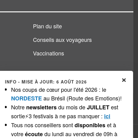
Plan du site
Conseils aux voyageurs
Vaccinations
×
INFO - MISE À JOUR: 6 AOÛT 2026
Nos coups de cœur pour l'été 2026 : le
au Brésil (Route des Emotions)!
NORDESTE
Notre
du mois de
est
newsletters
JUILLET
sortie⚡3 festivals à ne pas manquer
:
ici
Tous nos conseillers sont
et à
disponibles
votre
du lundi au vendredi de 09h à
écoute
Copyright © 1999 - 2026
Veloso Voyages