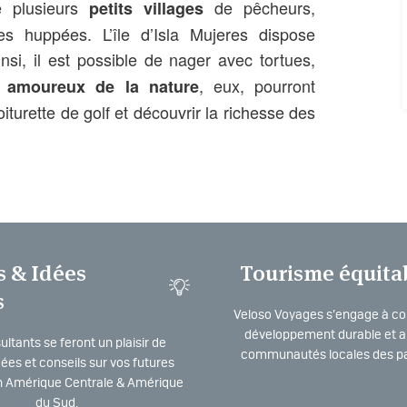
e plusieurs
de pêcheurs,
petits villages
es huppées. L
’île d’Isla Mujeres
dispose
insi, il est possible de nager avec tortues,
, eux, pourront
amoureux de la nature
oiturette de golf et découvrir la richesse des
s & Idées
Tourisme équita
s
Veloso Voyages s’engage à co
développement durable et a 
ltants se feront un plaisir de
communautés locales des pa
dées et conseils sur vos futures
 Amérique Centrale & Amérique
du Sud.