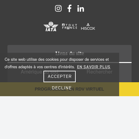
Liens du site
Ce site web utilise des cookies pour disposer de services et
d'offres adaptés à vos centres d'intérêts.
EN SAVOIR PLUS
Amérique du sud
Rechercher
ACCEPTER
Amérique centrale
Qui sommes nous?
DECLINE
PROGRAMMEZ UN RDV VIRTUEL
Caraïbes
Recrutement
Voyage sur-mesure
Plan du site
Notre Blog
Conseils aux voyageurs
Informations utiles
Vaccinations