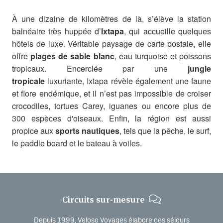
À une dizaine de kilomètres de là, s’élève la station
balnéaire très huppée d’
Ixtapa
, qui accueille quelques
hôtels de luxe. Véritable paysage de carte postale, elle
offre
plages de sable blanc
, eau turquoise et poissons
tropicaux. Encerclée par une
jungle
tropicale
luxuriante, Ixtapa révèle également une faune
et flore endémique, et il n’est pas impossible de croiser
crocodiles, tortues Carey, iguanes ou encore plus de
300 espèces d'oiseaux. Enfin, la région est aussi
propice aux
sports nautiques
, tels que la pêche, le surf,
le paddle board et le bateau à voiles.
Circuits sur-mesure
Depuis 1999, Veloso Voyages élabore des séjours