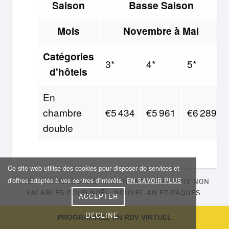
Saison
Basse Saison
Mois
Novembre à Mai
Catégories
3*
4*
5*
d'hôtels
En
chambre
€5 434
€5 961
€6 289
double
Ce site web utilise des cookies pour disposer de services et
d'offres adaptés à vos centres d'intérêts.
EN SAVOIR PLUS
PRIX PAR PERSONNE, À TITRE INDICATIF. PRIX NON
VALABLES POUR NOËL, NOUVEL AN ET PÂQUES.
ACCEPTER
Voyagez en toute confiance
DECLINE
PROGRAMMEZ UN RDV VIRTUEL