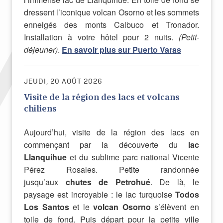
dressent l’iconique volcan Osorno et les sommets
enneigés des monts Calbuco et Tronador.
Installation à votre hôtel pour 2 nuits.
(Petit-
déjeuner)
.
En savoir plus sur Puerto Varas
JEUDI, 20 AOÛT 2026
Visite de la région des lacs et volcans
chiliens
Aujourd’hui, visite de la région des lacs en
commençant par la découverte du
lac
Llanquihue
et du sublime parc national Vicente
Pérez Rosales. Petite randonnée
jusqu’aux
chutes de Petrohué
. De là, le
paysage est incroyable : le lac turquoise
Todos
Los Santos
et le
volcan Osorno
s’élèvent en
toile de fond. Puis départ pour la petite ville