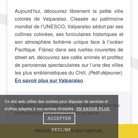
Aujourd’hui, découvrez librement la petite ville
colorée de Valparaiso. Classée au patrimoine
mondial de l’UNESCO, Valparaíso séduit par ses
collines colorées, ses funiculaires historiques et
son atmosphère bohème unique face à l’océan
Pacifique. Flânez dans ses ruelles couvertes de
street art, découvrez ses cafés animés et profitez
de panoramas spectaculaires sur l’une des villes
les plus emblématiques du Chili.
(Petit-déjeuner)
.
En savoir plus sur Valparaiso
Ce site web utilise des cookies pour disposer de services et
Nos guides locaux vous offrent un aperçu exclusif des
d'offres adaptés à vos centres d'intérêts.
EN SAVOIR PLUS
meilleures excursions et activités sur place.
ACCEPTER
DECLINE
PROGRAMMEZ UN RDV VIRTUEL