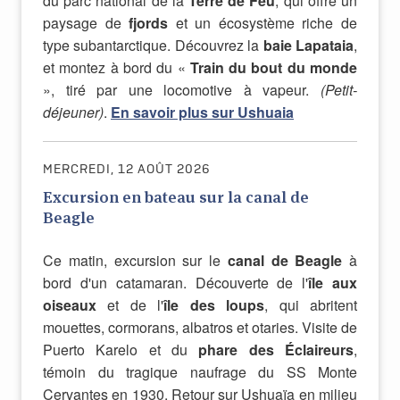
du parc national de la
Terre de Feu
, qui offre un
paysage de
fjords
et un écosystème riche de
type subantarctique. Découvrez la
baie Lapataia
,
et montez à bord du «
Train du bout du monde
», tiré par une locomotive à vapeur.
(Petit-
déjeuner)
.
En savoir plus sur Ushuaia
MERCREDI, 12 AOÛT 2026
Excursion en bateau sur la canal de
Beagle
Ce matin, excursion sur le
canal de Beagle
à
bord d'un catamaran. Découverte de l'
île aux
oiseaux
et de l'
île des loups
, qui abritent
mouettes, cormorans, albatros et otaries. Visite de
Puerto Karelo et du
phare des Éclaireurs
,
témoin du tragique naufrage du SS Monte
Cervantes en 1930. Retour sur Ushuaïa en milieu