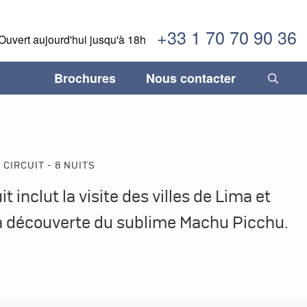
+33 1 70 70 90 36
Ouvert aujourd'hui jusqu'à 18h
Brochures
Nous contacter
INFORMATIONS IMPORTANTES
temala
temala
Fléxibilité, sécurité & confiance
Séjours gastronomiques
Paraguay
Paraguay
ane
ane
Comment réserver son voyage
Tourisme durable
Pérou
Pérou
CIRCUIT - 8 NUITS
duras
duras
Termes & Conditions
Trains légendaires
Salvador
Salvador
it inclut la visite des villes de Lima et
caraïbes
caraïbes
Vacances en famille
Uruguay
Uruguay
a découverte du sublime Machu Picchu.
ique
ique
Voyages de luxe
Venezuela
Venezuela
aragua
aragua
ama
ama