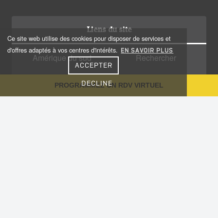
Liens du site
Ce site web utilise des cookies pour disposer de services et
d'offres adaptés à vos centres d'intérêts.
EN SAVOIR PLUS
Amérique du sud
Rechercher
ACCEPTER
Amérique centrale
Qui sommes nous?
DECLINE
PROGRAMMEZ UN RDV VIRTUEL
Caraïbes
Recrutement
Voyage sur-mesure
Plan du site
Notre Blog
Conseils aux voyageurs
Informations utiles
Vaccinations
Nous contacter