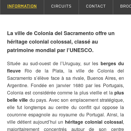
INFORMATION
CIRCUITS
CONTACT
BRO
La ville de Colonia del Sacramento offre un
héritage colonial colossal, classé au
patrimoine mondial par l’UNESCO.
Située au sud-ouest de l’Uruguay, sur les
berges du
fleuve
Rio de la Plata, la ville de Colonia del
Sacramento s’élève face à sa rivale, Buenos Aires, en
Argentine. Fondée en janvier 1680 par les Portugais,
Colonia est considérée comme la plus vieille et la
plus
belle ville
du pays. Avec son emplacement stratégique,
elle fut longtemps au centre du conflit qui oppose la
couronne espagnole au royaume du Portugal. Ainsi, la
ville détient aujourd’hui un
héritage colonial colossal
,
majoritairement concentrés autour de son centre