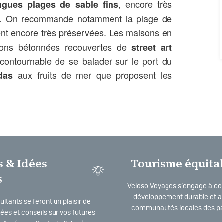
, encore très
ngues plages de sable fins
es. On recommande notamment la plage de
tent encore très préservées. Les maisons en
ctions bétonnées recouvertes de
street art
incontournable de se balader sur le port du
aux fruits de mer que proposent les
das
s & Idées
Tourisme équita
s
Veloso Voyages s’engage à co
développement durable et a 
ltants se feront un plaisir de
communautés locales des pa
dées et conseils sur vos futures