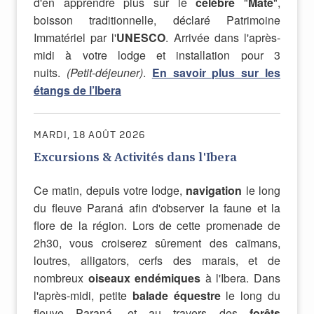
d'en apprendre plus sur le
célèbre
"
Mate
",
boisson traditionnelle, déclaré Patrimoine
Immatériel par l'
UNESCO
. Arrivée dans l'après-
midi à votre lodge et installation pour 3
nuits.
(Petit-déjeuner)
.
En savoir plus sur les
étangs de l’Ibera
MARDI, 18 AOÛT 2026
Excursions & Activités dans l'Ibera
Ce matin, depuis votre lodge,
navigation
le long
du fleuve Paraná afin d'observer la faune et la
flore de la région. Lors de cette promenade de
2h30, vous croiserez sûrement des caïmans,
loutres, alligators, cerfs des marais, et de
nombreux
oiseaux endémiques
à l'Ibera. Dans
l'après-midi, petite
balade équestre
le long du
fleuve Paraná, et au travers des
forêts