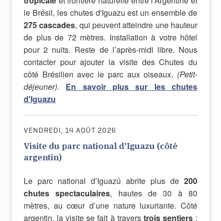
tropicale
et frontière naturelle entre l'Argentine et
le Brésil, les chutes d'Iguazu est un ensemble de
275 cascades
, qui peuvent atteindre une hauteur
de plus de 72 mètres. Installation à votre hôtel
pour 2 nuits. Reste de l’après-midi libre. Nous
contacter pour ajouter la visite des Chutes du
côté Brésilien avec le parc aux oiseaux.
(Petit-
déjeuner)
.
En savoir plus sur les chutes
d'Iguazu
VENDREDI, 14 AOÛT 2026
Visite du parc national d’Iguazu (côté
argentin)
Le parc national d’Iguazú abrite plus de
200
chutes spectaculaires
, hautes de 30 à 80
mètres, au cœur d’une nature luxuriante. Côté
argentin, la visite se fait à travers
trois sentiers
: