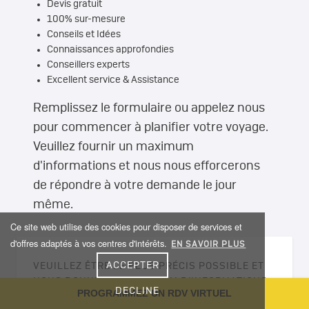
Devis gratuit
100% sur-mesure
Conseils et Idées
Connaissances approfondies
Conseillers experts
Excellent service & Assistance
Remplissez le formulaire ou appelez nous
pour commencer à planifier votre voyage.
Veuillez fournir un maximum
d'informations et nous nous efforcerons
de répondre à votre demande le jour
même.
Ce site web utilise des cookies pour disposer de services et
d'offres adaptés à vos centres d'intérêts.
EN SAVOIR PLUS
ACCEPTER
VEUILLEZ ÊTRE LE PLUS PRÉCIS POSSIBLE ET
NOUS DONNER UN MAXIMUM D’INFORMATIONS.
DECLINE
PROGRAMMEZ UN RDV VIRTUEL
*