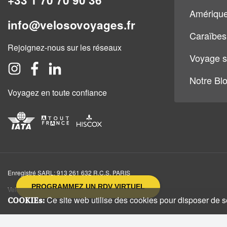
Amérique
info@velosovoyages.fr
Caraïbes
Rejoignez-nous sur les réseaux
Voyage s
Notre Bl
Voyagez en toute confiance
Enregistré SARL: 913 261 632 R.C.S. PARIS
PROGRAMMEZ UN RDV VIRTUEL
Veloso Voyages, 15 rue des Halles, 75001, Paris
Ce site web utilise des cookies pour disposer de ser
COOKIEs: