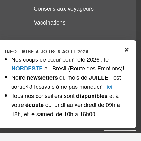
Conseils aux voyageurs
Vaccinations
×
INFO - MISE À JOUR: 6 AOÛT 2026
Nos coups de cœur pour l'été 2026 : le
au Brésil (Route des Emotions)!
NORDESTE
Notre
du mois de
est
newsletters
JUILLET
sortie⚡3 festivals à ne pas manquer
:
ici
Tous nos conseillers sont
et à
disponibles
votre
du lundi au vendredi de 09h à
écoute
Copyright © 1999 - 2026
Veloso Voyages
18h, et le samedi de 10h à 16h00.
Cookies
DECLINE
ACCEPTER
PLUS