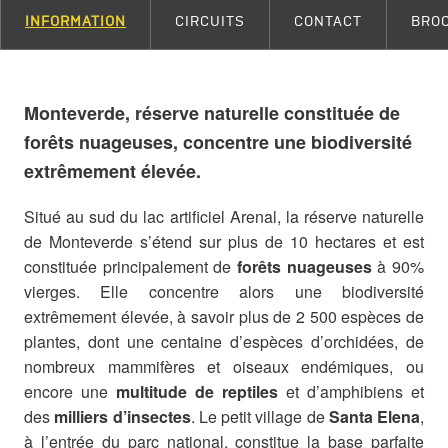
INFORMATION
CIRCUITS
CONTACT
BRO
Monteverde, réserve naturelle constituée de
forêts nuageuses, concentre une biodiversité
extrêmement élevée.
Situé au sud du lac artificiel Arenal, la réserve naturelle
de Monteverde s’étend sur plus de 10 hectares et est
constituée principalement de
forêts nuageuses
à 90%
vierges. Elle concentre alors une biodiversité
extrêmement élevée, à savoir plus de 2 500 espèces de
plantes, dont une centaine d’espèces d’orchidées, de
nombreux mammifères et oiseaux endémiques, ou
encore une
multitude de reptiles
et d’amphibiens et
des
milliers d’insectes
. Le petit village de
Santa Elena
,
à l’entrée du parc national, constitue la base parfaite