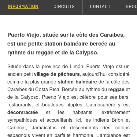
INFORMATION
CIRCUITS
CONTACT
BRO
Puerto Viejo, située sur la côte des Caraïbes,
est une petite station balnéaire bercée au
rythme du reggae et de la Calypso.
Située dans la province de Limón, Puerto Viejo est un
ancien petit
village de pêcheurs
, aujourd’hui considéré
comme la plus grande
station balnéaire
de la côte des
Caraïbes du Costa Rica. Bercée au rythme du
reggae
et
de la Calypso, Puerto Viejo est célèbre pour ses bars,
restaurants, et boutiques hippies. L’atmosphère y est
décontractée
et les habitants, extrêmement
sympathiques et accueillants. Ici, les indiens Bribrí et
Cabécar, Jamaïcains et descendants des colons
espagnols vivent en parfaite harmonie. L’ambiance est