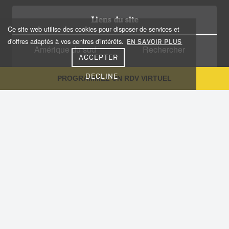
Liens du site
Ce site web utilise des cookies pour disposer de services et
d'offres adaptés à vos centres d'intérêts.
EN SAVOIR PLUS
Amérique du sud
Rechercher
ACCEPTER
Amérique centrale
Qui sommes nous?
DECLINE
PROGRAMMEZ UN RDV VIRTUEL
Caraïbes
Recrutement
Voyage sur-mesure
Plan du site
Notre Blog
Conseils aux voyageurs
Informations utiles
Vaccinations
Nous contacter
Cookies