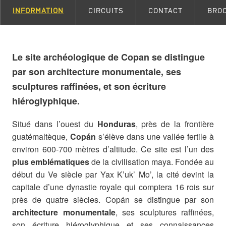
INFORMATION
CIRCUITS
CONTACT
BRO
Le site archéologique de Copan se distingue
par son architecture monumentale, ses
sculptures raffinées, et son écriture
hiéroglyphique.
Situé dans l’ouest du
Honduras
, près de la frontière
guatémaltèque,
Copán
s’élève dans une vallée fertile à
environ 600‑700 mètres d’altitude. Ce site est l’un des
plus emblématiques
de la civilisation maya. Fondée au
début du Ve siècle par Yax K’uk’ Mo’, la cité devint la
capitale d’une dynastie royale qui comptera 16 rois sur
près de quatre siècles. Copán se distingue par son
architecture monumentale
, ses sculptures raffinées,
son écriture hiéroglyphique et ses connaissances