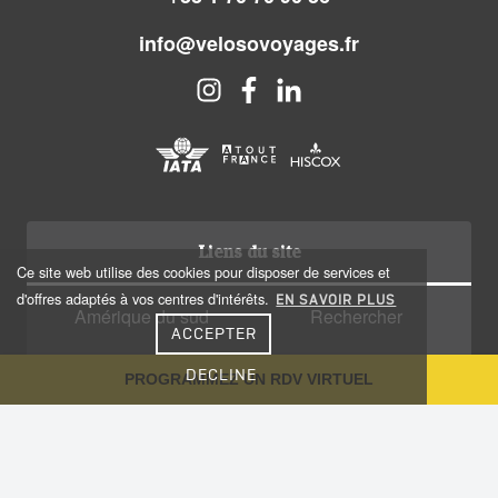
info@velosovoyages.fr
Liens du site
Ce site web utilise des cookies pour disposer de services et
d'offres adaptés à vos centres d'intérêts.
EN SAVOIR PLUS
Amérique du sud
Rechercher
ACCEPTER
Amérique centrale
Qui sommes nous?
DECLINE
PROGRAMMEZ UN RDV VIRTUEL
Caraïbes
Recrutement
Voyage sur-mesure
Plan du site