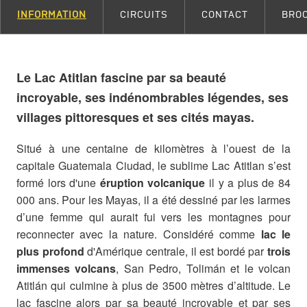
INFORMATION
CIRCUITS
CONTACT
BRO
Le Lac Atitlan fascine par sa beauté
incroyable, ses indénombrables légendes, ses
villages pittoresques et ses cités mayas.
Situé à une centaine de kilomètres à l’ouest de la
capitale Guatemala Ciudad, le sublime Lac Atitlan s’est
formé lors d'une
éruption volcanique
il y a plus de 84
000 ans. Pour les Mayas, il a été dessiné par les larmes
d’une femme qui aurait fui vers les montagnes pour
reconnecter avec la nature. Considéré comme
lac le
plus profond
d'Amérique centrale, il est bordé par
trois
immenses volcans
, San Pedro, Tolimán et le volcan
Atitlán qui culmine à plus de 3500 mètres d’altitude. Le
lac fascine alors par sa beauté incroyable et par ses