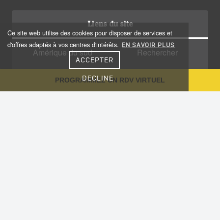
Liens du site
Ce site web utilise des cookies pour disposer de services et
d'offres adaptés à vos centres d'intérêts.
EN SAVOIR PLUS
Amérique du sud
Rechercher
ACCEPTER
Amérique centrale
Qui sommes nous?
DECLINE
PROGRAMMEZ UN RDV VIRTUEL
Caraïbes
Recrutement
Voyage sur-mesure
Plan du site
Notre Blog
Conseils aux voyageurs
Informations utiles
Vaccinations
Nous contacter