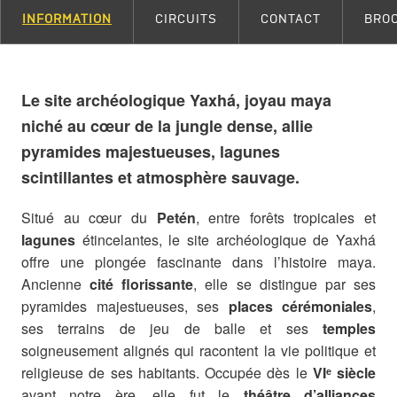
INFORMATION
CIRCUITS
CONTACT
BRO
Le site archéologique Yaxhá, joyau maya
niché au cœur de la jungle dense, allie
pyramides majestueuses, lagunes
scintillantes et atmosphère sauvage.
Situé au cœur du
Petén
, entre forêts tropicales et
lagunes
étincelantes, le site archéologique de Yaxhá
offre une plongée fascinante dans l’histoire maya.
Ancienne
cité florissante
, elle se distingue par ses
pyramides majestueuses, ses
places cérémoniales
,
ses terrains de jeu de balle et ses
temples
soigneusement alignés qui racontent la vie politique et
religieuse de ses habitants. Occupée dès le
VIᵉ siècle
avant notre ère, elle fut le
théâtre d’alliances