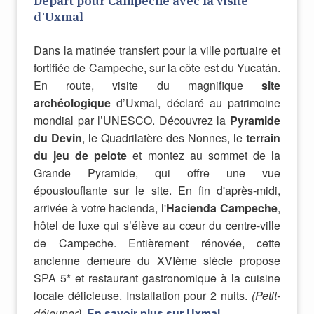
Départ pour Campeche avec la visite
d'Uxmal
Dans la matinée transfert pour la ville portuaire et
fortifiée de Campeche, sur la côte est du Yucatán.
En route, visite du magnifique
site
archéologique
d’Uxmal, déclaré au patrimoine
mondial par l’UNESCO. Découvrez la
Pyramide
du Devin
, le Quadrilatère des Nonnes, le
terrain
du jeu de pelote
et montez au sommet de la
Grande Pyramide, qui offre une vue
époustouflante sur le site. En fin d'
après-midi
,
a
rrivée à votre hacienda, l'
Hacienda Campeche
,
hôtel de luxe qui s’élève au cœur du centre-ville
de Campeche. Entièrement rénovée, cette
ancienne demeure du XVIème siècle propose
SPA 5* et restaurant gastronomique à la cuisine
locale délicieuse. Installation pour 2 nuits.
(Petit-
déjeuner)
.
En savoir plus sur Uxmal