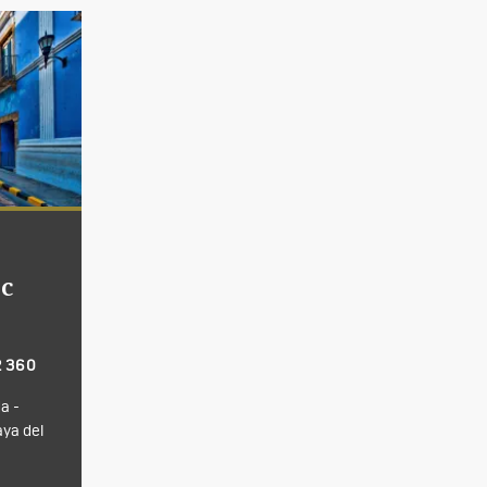
ec
2 360
a -
aya del