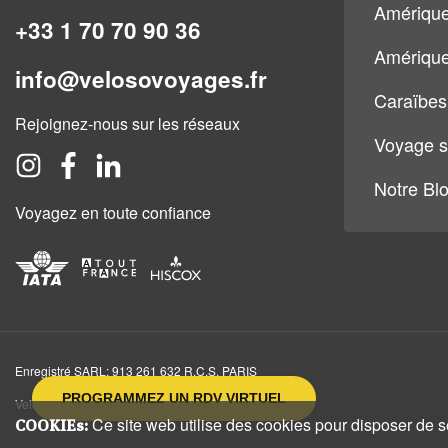
Amérique
+33 1 70 70 90 36
Amérique
info@velosovoyages.fr
Caraïbes
Rejoignez-nous sur les réseaux
Voyage s
Notre Bl
Voyagez en toute confiance
Enregistré SARL: 913 261 632 R.C.S. PARIS
PROGRAMMEZ UN RDV VIRTUEL
Veloso Voyages, 15 rue des Halles, 75001, Paris
Ce site web utilise des cookies pour disposer de ser
COOKIEs: