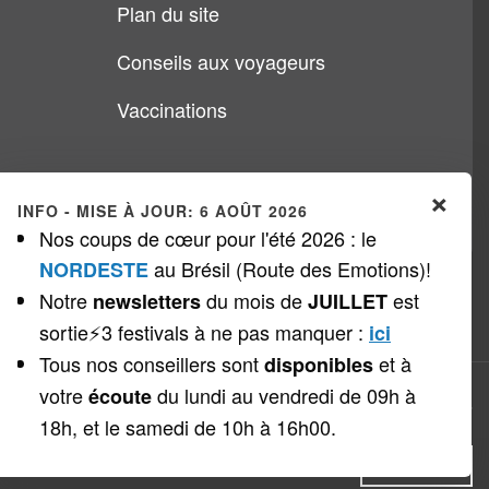
Plan du site
Conseils aux voyageurs
Vaccinations
×
INFO - MISE À JOUR: 6 AOÛT 2026
Nos coups de cœur pour l'été 2026 : le
au Brésil (Route des Emotions)!
NORDESTE
Notre
du mois de
est
newsletters
JUILLET
sortie⚡3 festivals à ne pas manquer
:
ici
Tous nos conseillers sont
et à
disponibles
votre
du lundi au vendredi de 09h à
écoute
Copyright © 1999 - 2026
Veloso Voyages
18h, et le samedi de 10h à 16h00.
Cookies
DECLINE
ACCEPTER
PLUS