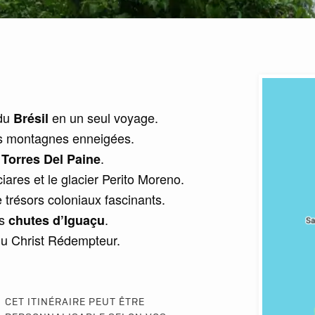
du
en un seul voyage.
Brésil
ses montagnes enneigées.
e
.
Torres Del Paine
iares et le glacier Perito Moreno.
e trésors coloniaux fascinants.
es
.
chutes d’Iguaçu
 du Christ Rédempteur.
CET ITINÉRAIRE PEUT ÊTRE