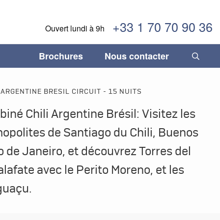
+33 1 70 70 90 36
Ouvert lundi à 9h
Brochures
Nous contacter
INFORMATIONS IMPORTANTES
 ARGENTINE BRESIL CIRCUIT - 15 NUITS
temala
temala
Fléxibilité, sécurité & confiance
Séjours gastronomiques
Paraguay
Paraguay
iné Chili Argentine Brésil: Visitez les
ane
ane
Comment réserver son voyage
Tourisme durable
Pérou
Pérou
mopolites de Santiago du Chili, Buenos
duras
duras
Termes & Conditions
Trains légendaires
Salvador
Salvador
io de Janeiro, et découvrez Torres del
caraïbes
caraïbes
Vacances en famille
Uruguay
Uruguay
lafate avec le Perito Moreno, et les
ique
ique
Voyages de luxe
Venezuela
Venezuela
guaçu.
aragua
aragua
ama
ama