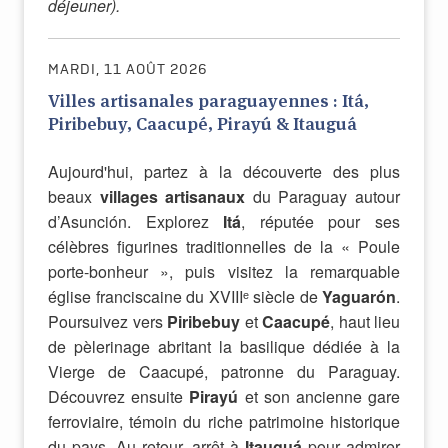
déjeuner).
MARDI, 11 AOÛT 2026
Villes artisanales paraguayennes : Itá,
Piribebuy, Caacupé, Pirayú & Itauguá
Aujourd'hui, partez à la découverte des plus
beaux
villages artisanaux
du Paraguay autour
d’Asunción. Explorez
Itá
, réputée pour ses
célèbres figurines traditionnelles de la « Poule
porte-bonheur », puis visitez la remarquable
église franciscaine du XVIII
ᵉ
siècle de
Yaguarón
.
Poursuivez vers
Piribebuy
et
Caacupé
, haut lieu
de pèlerinage abritant la basilique dédiée à la
Vierge de Caacupé, patronne du Paraguay.
Découvrez ensuite
Pirayú
et son ancienne gare
ferroviaire, témoin du riche patrimoine historique
du pays. Au retour, arrêt à
Itauguá
pour admirer