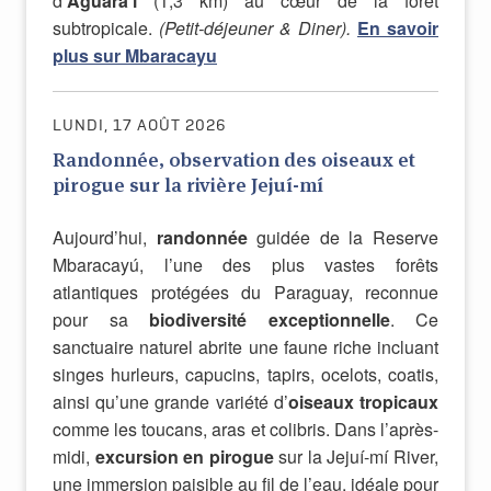
d’
Aguara’i
(1,3 km) au cœur de la forêt
subtropicale.
(Petit-déjeuner & Diner).
En savoir
plus sur Mbaracayu
LUNDI, 17 AOÛT 2026
Randonnée, observation des oiseaux et
pirogue sur la rivière Jejuí-mí
Aujourd’hui,
randonnée
guidée de la Reserve
Mbaracayú, l’une des plus vastes forêts
atlantiques protégées du Paraguay, reconnue
pour sa
biodiversité exceptionnelle
. Ce
sanctuaire naturel abrite une faune riche incluant
singes hurleurs, capucins, tapirs, ocelots, coatis,
ainsi qu’une grande variété d’
oiseaux tropicaux
comme les toucans, aras et colibris. Dans l’après-
midi,
excursion en pirogue
sur la Jejuí-mí River,
une immersion paisible au fil de l’eau, idéale pour