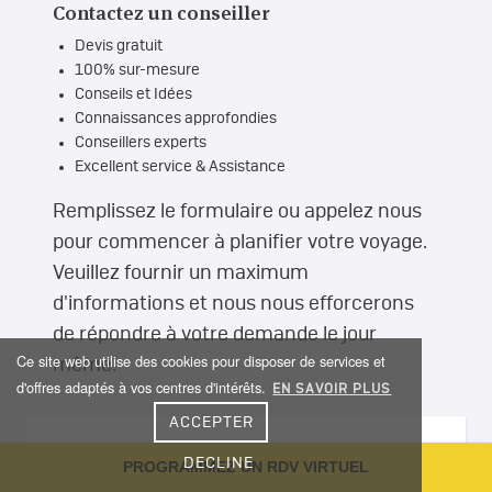
Contactez un conseiller
Devis gratuit
100% sur-mesure
Conseils et Idées
Connaissances approfondies
Conseillers experts
Excellent service & Assistance
Remplissez le formulaire ou appelez nous
pour commencer à planifier votre voyage.
Veuillez fournir un maximum
d'informations et nous nous efforcerons
de répondre à votre demande le jour
Ce site web utilise des cookies pour disposer de services et
même.
d'offres adaptés à vos centres d'intérêts.
EN SAVOIR PLUS
ACCEPTER
DECLINE
VEUILLEZ ÊTRE LE PLUS PRÉCIS POSSIBLE ET
PROGRAMMEZ UN RDV VIRTUEL
NOUS DONNER UN MAXIMUM D’INFORMATIONS.