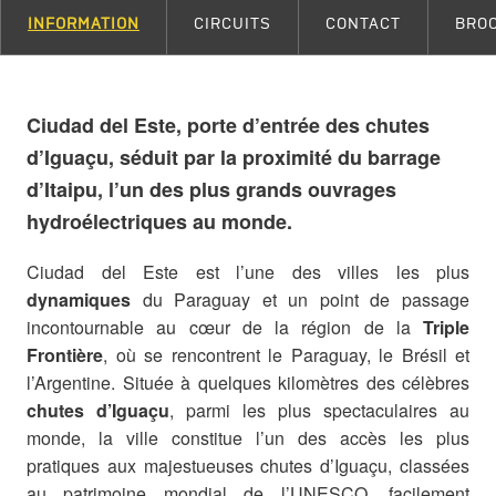
INFORMATION
CIRCUITS
CONTACT
BRO
Ciudad del Este, porte d’entrée des chutes
d’Iguaçu, séduit par la proximité du barrage
d’Itaipu, l’un des plus grands ouvrages
hydroélectriques au monde.
Ciudad del Este est l’une des villes les plus
dynamiques
du Paraguay et un point de passage
incontournable au cœur de la région de la
Triple
Frontière
, où se rencontrent le Paraguay, le Brésil et
l’Argentine. Située à quelques kilomètres des célèbres
chutes d’Iguaçu
, parmi les plus spectaculaires au
monde, la ville constitue l’un des accès les plus
pratiques aux majestueuses chutes d’Iguaçu, classées
au patrimoine mondial de l’UNESCO, facilement