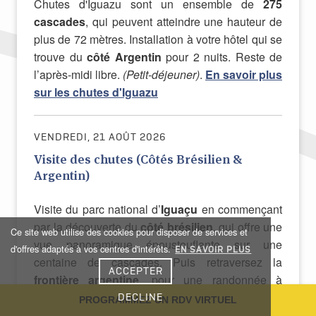
Chutes d'Iguazu sont un ensemble de
275
cascades
, qui peuvent atteindre une hauteur de
plus de 72 mètres. Installation à votre hôtel qui se
trouve du
côté Argentin
pour 2 nuits. Reste de
l’après-midi libre.
(Petit-déjeuner)
.
En savoir plus
sur les chutes d'Iguazu
VENDREDI, 21 AOÛT 2026
Visite des chutes (Côtés Brésilien &
Argentin)
Visite du parc national d’
Iguaçu
en commençant
par la découverte du
côté brésilien
, qui offre une
Ce site web utilise des cookies pour disposer de services et
vue panoramique époustouflante sur une
d'offres adaptés à vos centres d'intérêts.
EN SAVOIR PLUS
centaine de cascades. Puis retraversez la
ACCEPTER
frontière argentine
, pour une randonnée à
travers la
forêt tropicale
, où se concentre une
DECLINE
PROGRAMMEZ UN RDV VIRTUEL
biodiversité riche et variée. Vous vous