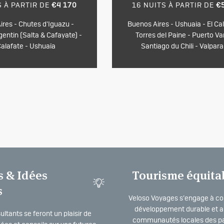
S À PARTIR DE
€4 170
16 NUITS À PARTIR DE
€
res - Chutes d'Iguazu -
Buenos Aires - Ushuaia - El Cal
gentin (Salta & Cafayate) -
Torres del Paine - Puerto Va
Calafate - Ushuaïa
Santiago du Chili - Valpara
s & Idées
Tourisme équita
s
Veloso Voyages s’engage à co
développement durable et a 
ltants se feront un plaisir de
communautés locales des pa