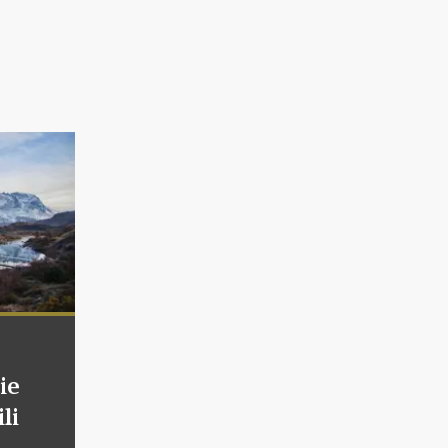
ie
li