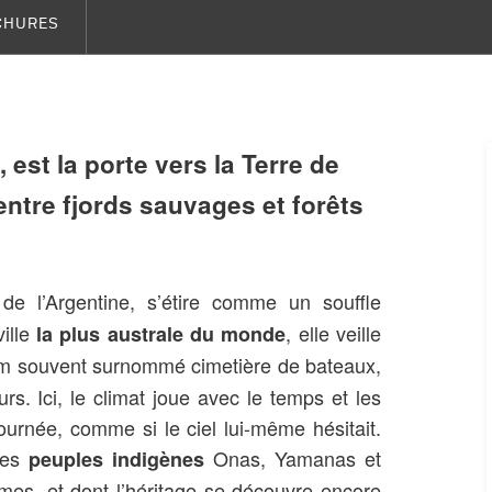
CHURES
 est la porte vers la Terre de
entre fjords sauvages et forêts
e l’Argentine, s’étire comme un souffle
ille
, elle veille
la plus australe du monde
km souvent surnommé cimetière de bateaux,
rs. Ici, le climat joue avec le temps et les
ournée, comme si le ciel lui-même hésitait.
 des
Onas, Yamanas et
peuples indigènes
êmes, et dont l’héritage se découvre encore