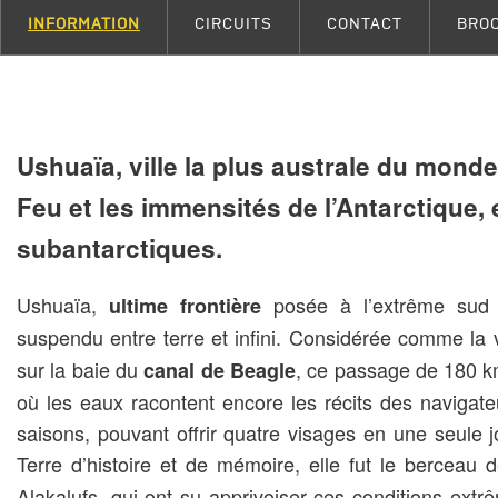
INFORMATION
CIRCUITS
CONTACT
BRO
Ushuaïa, ville la plus australe du monde,
Feu et les immensités de l’Antarctique, 
subantarctiques.
Ushuaïa,
posée à l’extrême sud d
ultime frontière
suspendu entre terre et infini. Considérée comme la v
sur la baie du
, ce passage de 180 
canal de Beagle
où les eaux racontent encore les récits des navigateu
saisons, pouvant offrir quatre visages en une seule j
Terre d’histoire et de mémoire, elle fut le berceau
Alakalufs, qui ont su apprivoiser ces conditions extr