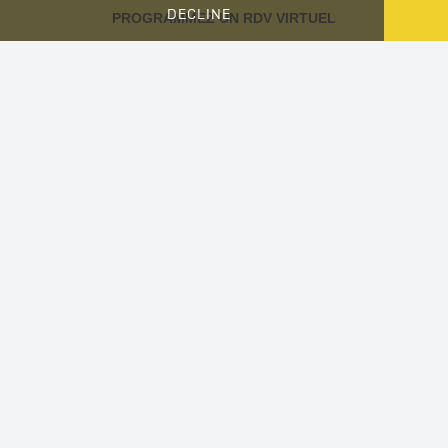
Amérique centrale
Qui sommes nous?
DECLINE
PROGRAMMEZ UN RDV VIRTUEL
Caraïbes
Recrutement
Voyage sur-mesure
Plan du site
Notre Blog
Conseils aux voyageurs
Informations utiles
Vaccinations
Nous contacter
Cookies
Veloso Voyages, 15 rue des Halles, 75001, Paris
Copyright © 1999 - 2026
Veloso Voyages
Enregistré SARL: 913 261 632 R.C.S. PARIS