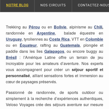
NOTRE BLOG
NOS CIRCUITS
CONTACTEZ-NOU
Trekking au
Pérou
ou en
Bolivie
, alpinisme au
Chili
,
randonnée en
Argentine
, balade équestre en
Uruguay
, tyroliennes au
Costa Rica
, VTT en
Colombie
ou en
Équateur
, rafting au
Guatemala
, plongée et
paddle dans les îles
Galapagos
, ou encore buggy au
Brésil
: l’Amérique Latine offre un terrain de jeu
incroyable pour les amateurs d’aventure. Nos experts
vous accompagnent pour créer un
séjour sportif et
personnalisé
, alliant sensations fortes et immersion au
cœur de paysages préservés.
Passionné de randonnée, de sports outdoor ou
simplement à la recherche d’expériences authentiques,
Veloso Voyages crée des séjours aventure sur mesure