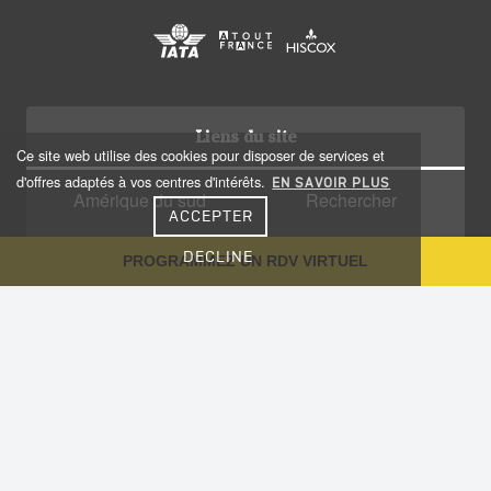
Liens du site
Ce site web utilise des cookies pour disposer de services et
d'offres adaptés à vos centres d'intérêts.
EN SAVOIR PLUS
Amérique du sud
Rechercher
ACCEPTER
Amérique centrale
Qui sommes nous?
DECLINE
PROGRAMMEZ UN RDV VIRTUEL
Caraïbes
Recrutement
Voyage sur-mesure
Plan du site
Notre Blog
Conseils aux voyageurs
Informations utiles
Vaccinations
Nous contacter