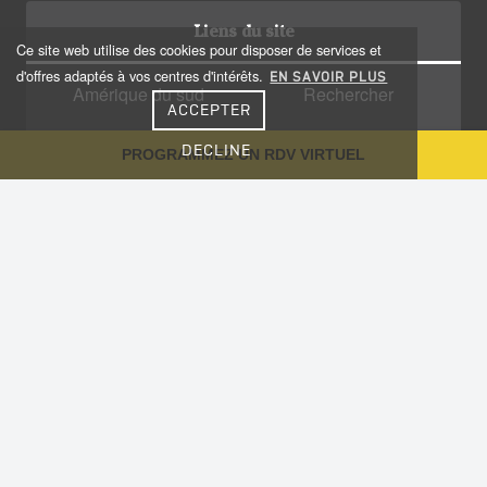
Liens du site
Ce site web utilise des cookies pour disposer de services et
d'offres adaptés à vos centres d'intérêts.
EN SAVOIR PLUS
Amérique du sud
Rechercher
ACCEPTER
Amérique centrale
Qui sommes nous?
DECLINE
PROGRAMMEZ UN RDV VIRTUEL
Caraïbes
Recrutement
Voyage sur-mesure
Plan du site
Notre Blog
Conseils aux voyageurs
Informations utiles
Vaccinations
Nous contacter
Cookies